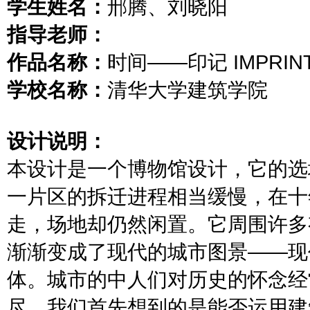
学生姓名：
邢腾、刘晓阳
指导老师：
作品名称：
时间——印记 IMPRINT 
学校名称：
清华大学建筑学院
设计说明：
本设计是一个博物馆设计，它的选
一片区的拆迁进程相当缓慢，在十
走，场地却仍然闲置。它周围许多
渐渐变成了现代的城市图景——现
体。城市的中人们对历史的怀念经
尽。我们首先想到的是能否运用建