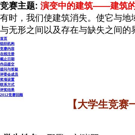
竞赛主题:
演变中的建筑——建筑
有时，我们使建筑消失。使它与地
与无形之间以及存在与缺失之间的
首页
组织机构
竞赛内容
在线注册
截止日期
作品提交
提问与答疑
评委会成员
奖项设置
联系方式
评奖结果
2012竞赛回顾
【大学生竞赛