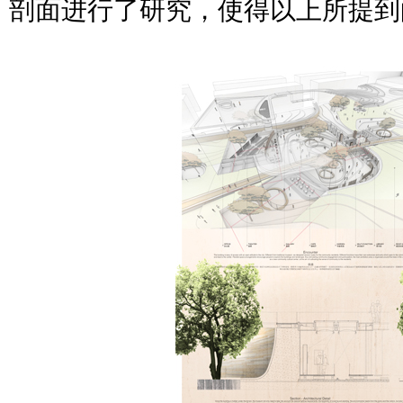
剖面进行了研究，使得以上所提到