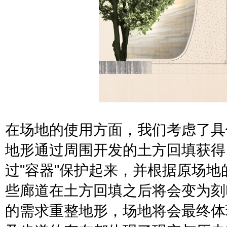
在场地的使用方面，我们考虑了具
地形通过周围开发的土方回填获得
过"容器"保护起来，并根据原场
些廊道在土方回填之后将会变为刻
的需求重整地形，场地将会最终体