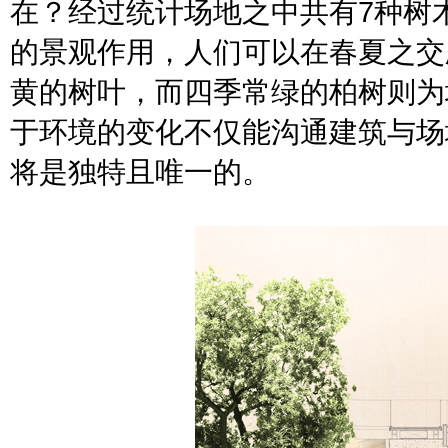
在？经过统计场地之中共有7种树
的景观作用，人们可以在春夏之交
黄的树叶，而四季常绿的柏树则为
于环境的变化不仅能沟通建筑与场
将是独特且唯一的。