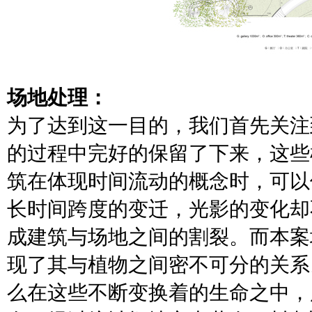
场地处理：
为了达到这一目的，我们首先关注
的过程中完好的保留了下来，这些
筑在体现时间流动的概念时，可以
长时间跨度的变迁，光影的变化却
成建筑与场地之间的割裂。而本案
现了其与植物之间密不可分的关系
么在这些不断变换着的生命之中，