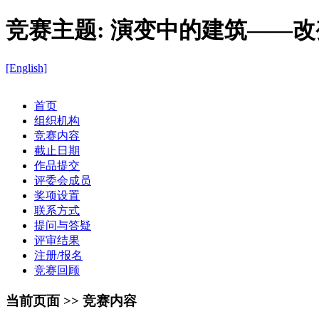
竞赛主题:
演变中的建筑——改
[English]
首页
组织机构
竞赛内容
截止日期
作品提交
评委会成员
奖项设置
联系方式
提问与答疑
评审结果
注册/报名
竞赛回顾
当前页面 >> 竞赛内容