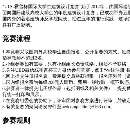
“UIA-霍普杯国际大学生建筑设计竞赛”始于2012年，由国
面向国际建筑高校大学生的年度建筑设计竞赛，已成功举办五届
国内外的著名建筑师及学院院长。经过五年的推行实践，这场
具有广泛影响。
竞赛流程
1.本竞赛采取国内外高校学生自由报名、公开竞赛的方式。经
指导教师不超过2名。
2.小组参赛如有需要，只有小组组长负责联络，组员不予联络
3.关注UED微信或霍普杯官方微信参与竞赛，点击“在线注册”报名并填写
4.网上提交注册报名表，费用提交后将获得唯一报名序列号（
5.国内组报名费为每组200元人民币。费用一经收取，概不
6.参赛者一律提交电子版作品（包括图纸及相关文件），提交截止日期为
行统一打印和展示。
7.在竞赛组委会的协助下，评审团对参赛方案进行评审，并确
8.有关竞赛的疑问请发邮件至uedcompetition@163.com。
参赛规则