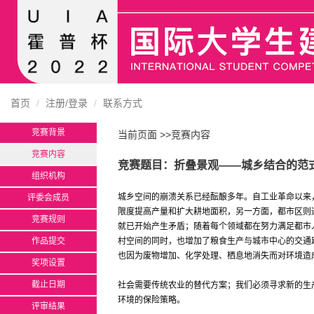
首页
注册/登录
联系方式
竞赛背景
当前页面 >>竞赛内容
竞赛内容
竞赛题目：折叠景观——城乡结合的范
组织机构
城乡空间的崩溃关系已经酝酿多年。自工业革命以来
评委会成员
限度提高产量和扩大耕地面积，另一方面，都市区则
竞赛规则
就已开始产生矛盾；随着每个领域都在努力满足都市
作品提交
村空间的同时，也增加了粮食生产与城市中心的交通
也因为废物增加、化学处理、栖息地消失而对环境造
奖项设置
截止日期
社会需要传统农业的替代方案；我们必须寻求新的生
环境的保险策略。
评审结果