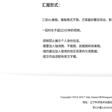
汇报形式：
三张A1展板。展板格式不限。方案最好醒目突出、
一段时长不超过3分钟的视频。
-视频禁止展示个人身份信息。
-需要加入轴测图、平面图、剖面图和效果图。
-强烈建议加入使用的现实背景的引用数据。
-提交作品须配有英文字幕。
Copyright 2013-2017 http://www.UEDm
地址：辽宁科学技术出版社
京ICP备140452